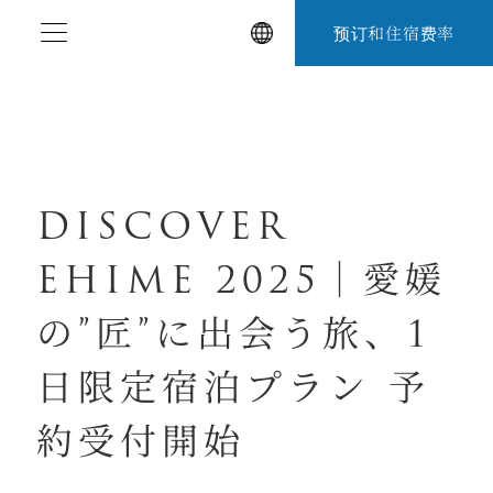
跳
预订和住宿费率
至
内
容
DISCOVER
EHIME 2025｜愛媛
の”匠”に出会う旅、1
日限定宿泊プラン 予
約受付開始