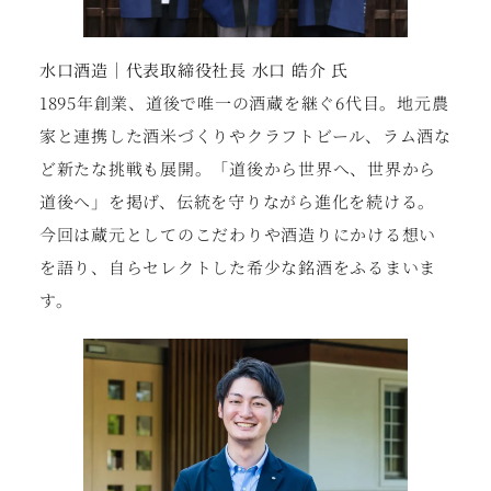
水口酒造｜代表取締役社長 水口 皓介 氏
1895年創業、道後で唯一の酒蔵を継ぐ6代目。地元農
家と連携した酒米づくりやクラフトビール、ラム酒な
ど新たな挑戦も展開。「道後から世界へ、世界から
道後へ」を掲げ、伝統を守りながら進化を続ける。
今回は蔵元としてのこだわりや酒造りにかける想い
を語り、自らセレクトした希少な銘酒をふるまいま
す。