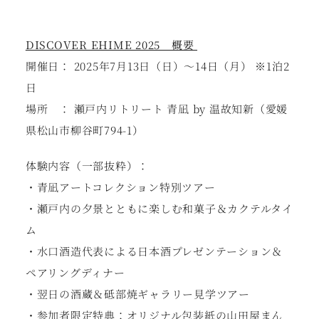
DISCOVER EHIME 2025 概要
開催日： 2025年7月13日（日）〜14日（月） ※1泊2
日
場所 ： 瀬戸内リトリート 青凪 by 温故知新（愛媛
県松山市柳谷町794-1）
体験内容（一部抜粋）：
・青凪アートコレクション特別ツアー
・瀬戸内の夕景とともに楽しむ和菓子＆カクテルタイ
ム
・水口酒造代表による日本酒プレゼンテーション＆
ペアリングディナー
・翌日の酒蔵＆砥部焼ギャラリー見学ツアー
・参加者限定特典：オリジナル包装紙の山田屋まん