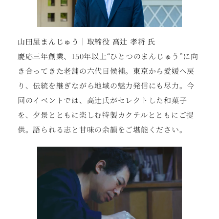
山田屋まんじゅう｜取締役 高辻 孝将 氏
慶応三年創業、150年以上“ひとつのまんじゅう”に向
き合ってきた老舗の六代目候補。東京から愛媛へ戻
り、伝統を継ぎながら地域の魅力発信にも尽力。今
回のイベントでは、高辻氏がセレクトした和菓子
を、夕景とともに楽しむ特製カクテルとともにご提
供。語られる志と甘味の余韻をご堪能ください。