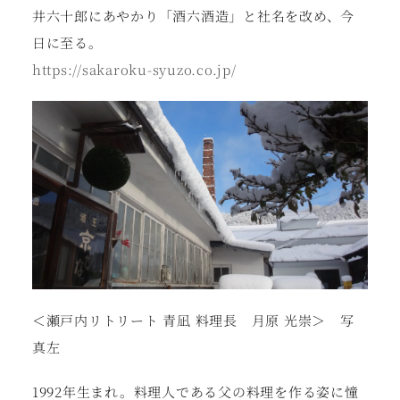
井六十郎にあやかり「酒六酒造」と社名を改め、今
日に至る。
https://sakaroku-syuzo.co.jp/
＜瀬戸内リトリート 青凪 料理長 月原 光崇＞ 写
真左
1992年生まれ。料理人である父の料理を作る姿に憧