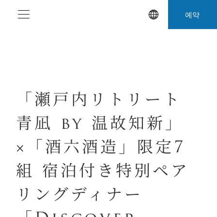
본
예약
문
으
로
건
너
뛰
「瀬戸内リトリート
기
青凪 by 温故知新」
×「酒六酒造」限定7
組 宿泊付き特別ペア
リングディナー