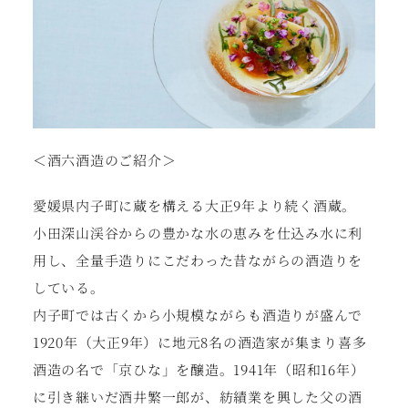
＜酒六酒造のご紹介＞
愛媛県内子町に蔵を構える大正9年より続く酒蔵。
小田深山渓谷からの豊かな水の恵みを仕込み水に利
用し、全量手造りにこだわった昔ながらの酒造りを
している。
内子町では古くから小規模ながらも酒造りが盛んで
1920年（大正9年）に地元8名の酒造家が集まり喜多
酒造の名で「京ひな」を醸造。1941年（昭和16年）
に引き継いだ酒井繁一郎が、紡績業を興した父の酒