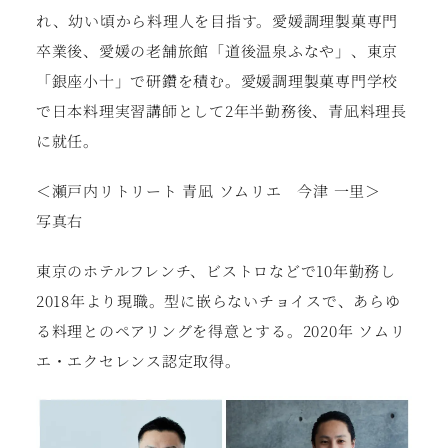
れ、幼い頃から料理人を目指す。愛媛調理製菓専門
卒業後、愛媛の老舗旅館「道後温泉ふなや」、東京
「銀座小十」で研鑽を積む。愛媛調理製菓専門学校
で日本料理実習講師として2年半勤務後、青凪料理長
に就任。
＜瀬戸内リトリート 青凪 ソムリエ 今津 一里＞
写真右
東京のホテルフレンチ、ビストロなどで10年勤務し
2018年より現職。型に嵌らないチョイスで、あらゆ
る料理とのペアリングを得意とする。2020年 ソムリ
エ・エクセレンス認定取得。