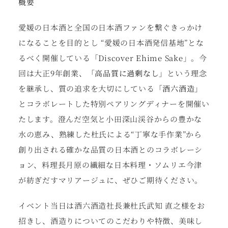
概要
愛媛の日本酒と全国の日本酒ファンを繋ぐきっかけ
になることを目的とし “愛媛の日本酒発信基地”とな
るべく開催している「Discover Ehime Sake」。今
回は大正9年創業、
「高品質に過剰なし」
という理念
を継承し、質の追求を大切にしている
「酒六酒造」
とコラボレートした特別ペアリングディナーを開催い
たします。澄んだ空気と小田深山渓谷からの豊かな
水の恵み、熟練した杜氏による“丁寧な手作業”から
創り出される確かな品質の日本酒とのコラボレーシ
ョン、料理長月原の繊細な日本料理・ソムリエ今津
が紡ぎだすマリアージュに、ぜひご期待ください。
イベント当日は酒六酒造社長兼杜氏武知 直之様をお
招きし、酒造りについてのこだわりや特徴、美味し