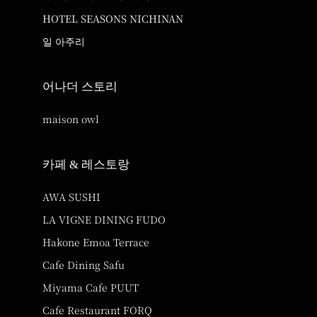
HOTEL SEASONS NICHINAN
일 아주리
어나더 스토리
maison owl
카페 & 레스토랑
AWA SUSHI
LA VIGNE DINING FUDO
Hakone Emoa Terrace
Cafe Dining Safu
Miyama Cafe PUUT
Cafe Restaurant FORQ