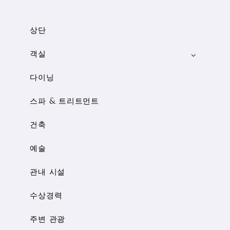
상단
객실
다이닝
스파 & 트리트먼트
건축
예술
관내 시설
수상경력
주변 관광