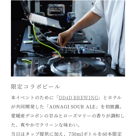
限定コラボビール
本イベントのために「
DD4D BREWING
」とホテル
が共同開発した「AONAGI SOUR ALE」を初披露。
愛媛産デコポンの甘みとローズマリーの香りが調和し
た、爽やかでクリーンな味わい。
当日はタップ提供に加え、750mlボトルを60本限定