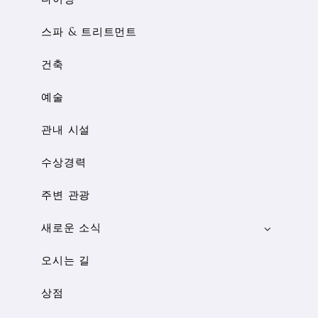
다이닝
스파 & 트리트먼트
건축
예술
관내 시설
수상경력
주변 관광
새로운 소식
오시는 길
상점