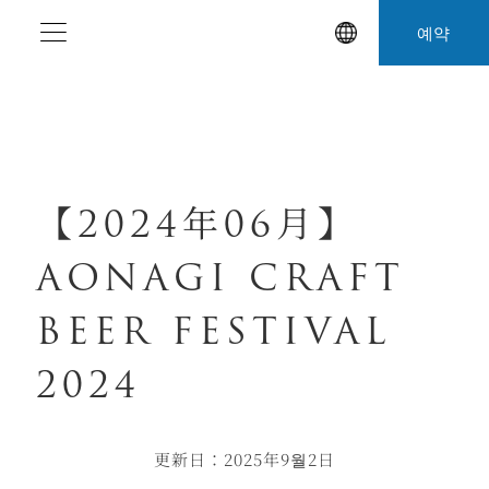
본
예약
문
으
로
건
너
뛰
【2024年06月】
기
AONAGI CRAFT
BEER FESTIVAL
2024
更新日：2025年9월2日