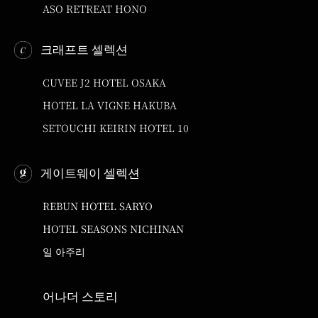
ASO RETREAT HONO
크래프트 셀렉션
CUVEE J2 HOTEL OSAKA
HOTEL LA VIGNE HAKUBA
SETOUCHI KEIRIN HOTEL 10
게이트웨이 셀렉션
REBUN HOTEL SARYO
HOTEL SEASONS NICHINAN
일 아주리
어나더 스토리