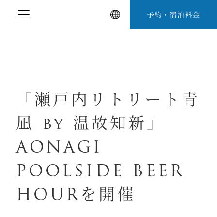
コ
予約・宿泊料金
ン
テ
ン
ツ
へ
ス
「瀬⼾内リトリート⻘
キ
凪 by 温故知新」
ッ
プ
AONAGI
POOLSIDE BEER
HOURを開催