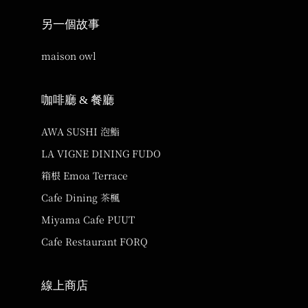
另一個故事
maison owl
咖啡廳 & 餐廳
AWA SUSHI 泡鮨
LA VIGNE DINING FUDO
箱根 Emoa Terrace
Cafe Dining 茶楓
Miyama Cafe PUUT
Cafe Restaurant FORQ
線上商店