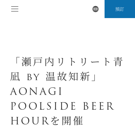
跳
預訂
至
內
容
「瀬⼾内リトリート⻘
凪 by 温故知新」
AONAGI
POOLSIDE BEER
HOURを開催