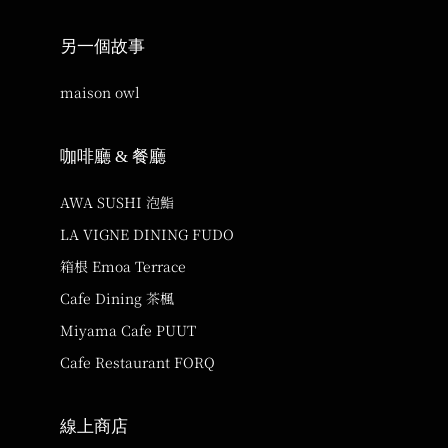
另一個故事
maison owl
咖啡廳 & 餐廳
AWA SUSHI 泡鮨
LA VIGNE DINING FUDO
箱根 Emoa Terrace
Cafe Dining 茶楓
Miyama Cafe PUUT
Cafe Restaurant FORQ
線上商店