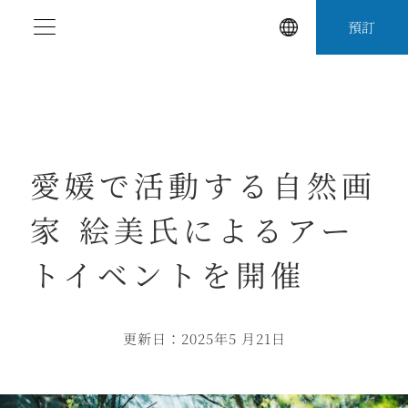
跳
預訂
至
內
容
愛媛で活動する自然画
家 絵美氏によるアー
トイベントを開催
更新日：2025年5 月21日