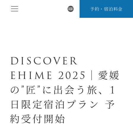
コ
予約・宿泊料金
ン
テ
ン
ツ
へ
ス
DISCOVER
キ
EHIME 2025｜愛媛
ッ
プ
の”匠”に出会う旅、1
日限定宿泊プラン 予
約受付開始