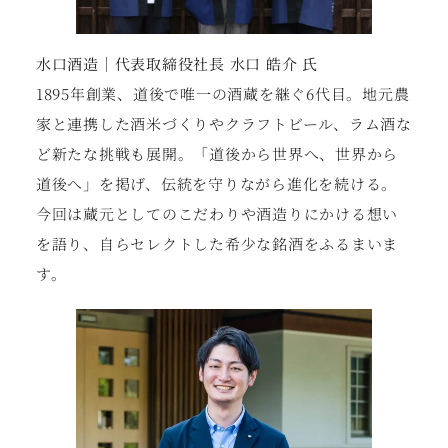
水口酒造｜代表取締役社長 水口 皓介 氏
1895年創業、道後で唯一の酒蔵を継ぐ6代目。地元農
家と連携した酒米づくりやクラフトビール、ラム酒な
ど新たな挑戦も展開。「道後から世界へ、世界から
道後へ」を掲げ、伝統を守りながら進化を続ける。
今回は蔵元としてのこだわりや酒造りにかける想い
を語り、自らセレクトした希少な銘酒をふるまいま
す。