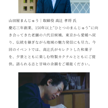
山田屋まんじゅう｜取締役 高辻 孝将 氏
慶応三年創業、150年以上“ひとつのまんじゅう”に向
き合ってきた老舗の六代目候補。東京から愛媛へ戻
り、伝統を継ぎながら地域の魅力発信にも尽力。今
回のイベントでは、高辻氏がセレクトした和菓子
を、夕景とともに楽しむ特製カクテルとともにご提
供。語られる志と甘味の余韻をご堪能ください。