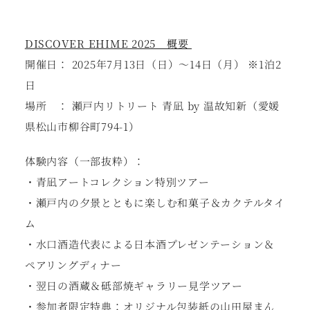
DISCOVER EHIME 2025 概要
開催日： 2025年7月13日（日）〜14日（月） ※1泊2
日
場所 ： 瀬戸内リトリート 青凪 by 温故知新（愛媛
県松山市柳谷町794-1）
体験内容（一部抜粋）：
・青凪アートコレクション特別ツアー
・瀬戸内の夕景とともに楽しむ和菓子＆カクテルタイ
ム
・水口酒造代表による日本酒プレゼンテーション＆
ペアリングディナー
・翌日の酒蔵＆砥部焼ギャラリー見学ツアー
・参加者限定特典：オリジナル包装紙の山田屋まん