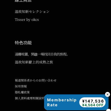
線上商店
温故知新セレクション
Tisser by okcs
特色功能
遠離喧囂，開啟一場找回自我的旅程。
温故知新獻上的成熟之旅
報道関係者からのお問い合わせ
採用情報
隱私權政策
個人資料處理相關說明
Membership
¥147,536
Rate
¥4,564 OFF