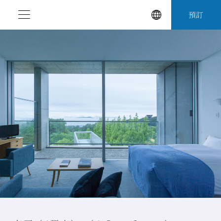
跳
預訂
至
內
容