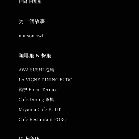
伊爾·阿祖里
另一個故事
maison owl
咖啡廳 & 餐廳
AWA SUSHI 泡鮨
LA VIGNE DINING FUDO
箱根 Emoa Terrace
Cafe Dining 茶楓
Miyama Cafe PUUT
Cafe Restaurant FORQ