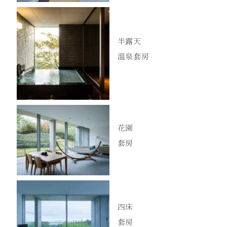
半露天
溫泉套房
花園
套房
四床
套房